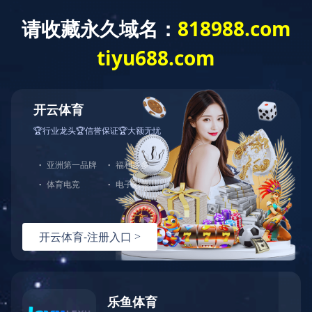
欢迎访问：OD官方网页版官方网站
网站首页
公司简介
产品展示
行业动态
热门关键词：