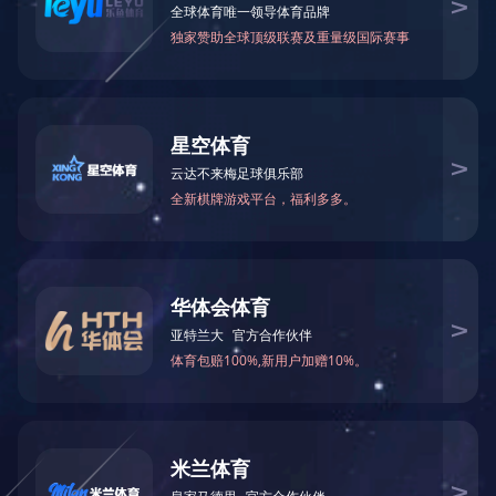
当前位置:
主页
>
产品展示
>
工业油及工程机械用油
>
导
dl
和
挥发
GB
的
订